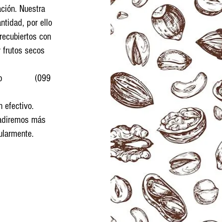
ación. Nuestra
ntidad, por ello
recubiertos con
y frutos secos
WhatsApp (099
n efectivo.
ñadiremos más
ularmente.