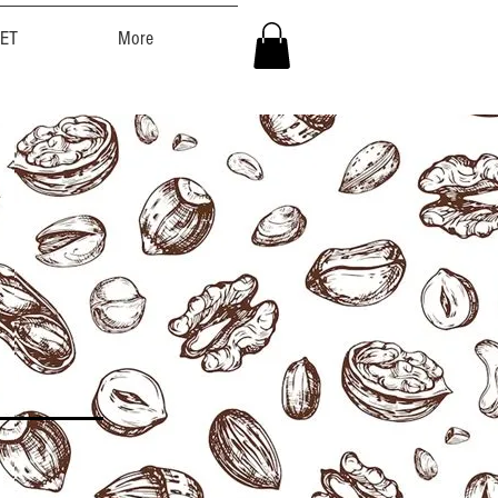
ET
More