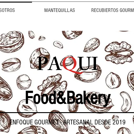
SOTROS
MANTEQUILLAS
RECUBIERTOS GOURM
PA
Q
UI
Food&Bakery
ENFOQUE GOURMET - ARTESANAL
DESDE 2019