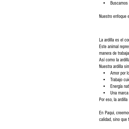
• Buscamos equil
Nuestro enfoque e
La ardilla es el c
Este animal repres
manera de trabaja
Así como la ardil
Nuestra ardilla si
• Amor por los
• Trabajo cuid
• Energía natura
• Una marca cer
Por eso, la ardill
En Paqui, creemos
calidad, sino que 