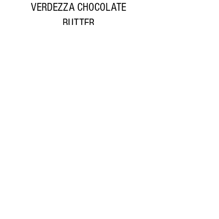
VERDEZZA CHOCOLATE
BUTTER
Precio
$9,99
NUEZ DE LA INDIA
(CASHEW)