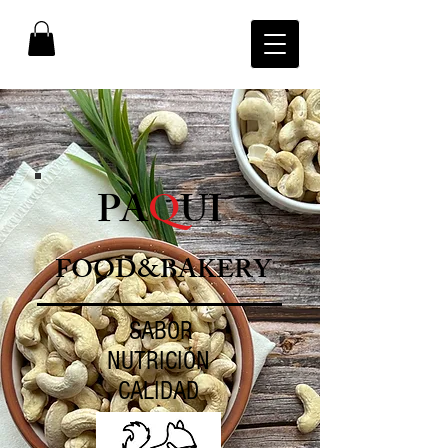
PA
Q
UI
FOOD&BAKERY
SABOR
NUTRICIÓN
CALIDAD